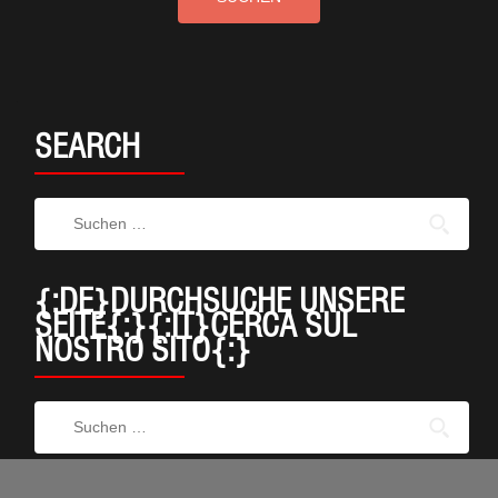
SEARCH
{:DE}DURCHSUCHE UNSERE
SEITE{:}{:IT}CERCA SUL
NOSTRO SITO{:}