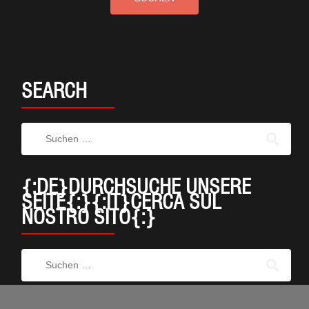
SEARCH
{:DE}DURCHSUCHE UNSERE
SEITE{:}{:IT}CERCA SUL
NOSTRO SITO{:}