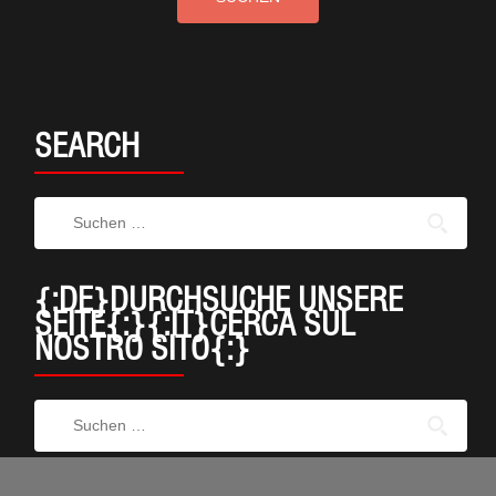
SEARCH
{:DE}DURCHSUCHE UNSERE
SEITE{:}{:IT}CERCA SUL
NOSTRO SITO{:}