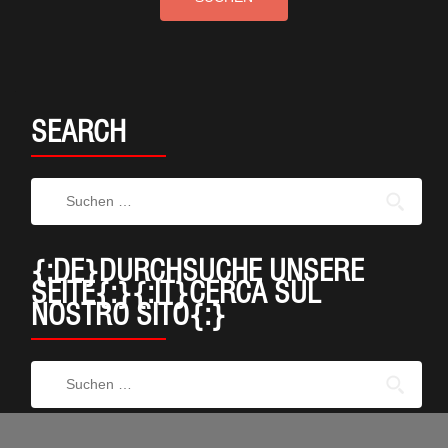
SEARCH
{:DE}DURCHSUCHE UNSERE
SEITE{:}{:IT}CERCA SUL
NOSTRO SITO{:}