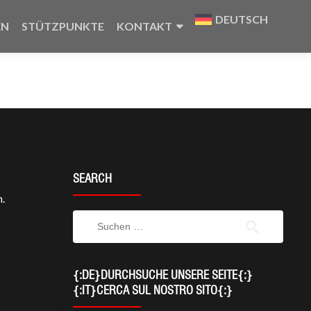
DEUTSCH
EN
STÜTZPUNKTE
KONTAKT
SEARCH
n.
{:DE}DURCHSUCHE UNSERE SEITE{:}
{:IT}CERCA SUL NOSTRO SITO{:}