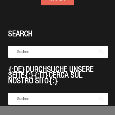
SEARCH
{:DE}DURCHSUCHE UNSERE
SEITE{:}{:IT}CERCA SUL
NOSTRO SITO{:}