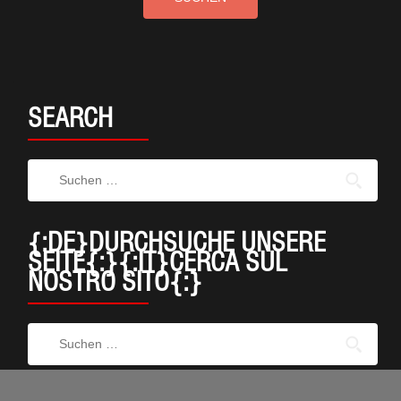
SEARCH
{:DE}DURCHSUCHE UNSERE
SEITE{:}{:IT}CERCA SUL
NOSTRO SITO{:}